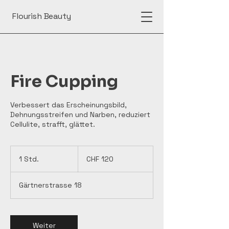
Flourish Beauty
Fire Cupping
Verbessert das Erscheinungsbild,
Dehnungsstreifen und Narben, reduziert
Cellulite, strafft, glättet.
120
Schweizer
1 Std.
1
CHF 120
Franken
S
t
Gärtnerstrasse 18
d
Weiter